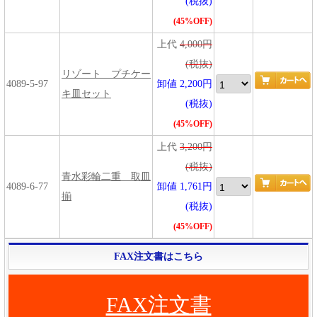
(税抜)
(45%OFF)
上代
4,000円
(税抜)
リゾート プチケー
4089-5-97
卸値 2,200円
キ皿セット
(税抜)
(45%OFF)
上代
3,200円
(税抜)
青水彩輪二重 取皿
4089-6-77
卸値 1,761円
揃
(税抜)
(45%OFF)
FAX注文書はこちら
FAX注文書