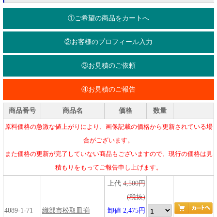
①ご希望の商品をカートへ
②お客様のプロフィール入力
③お見積のご依頼
④お見積のご報告
商品番号
商品名
価格
数量
原料価格の急激な値上がりにより、画像記載の価格から更新されている場
合がございます。
また価格の更新が完了していない商品もございますので、現行の価格は見
積もりをもってご報告申し上げます。
上代
4,500円
(税抜)
4089-1-71
織部市松取皿揃
卸値 2,475円