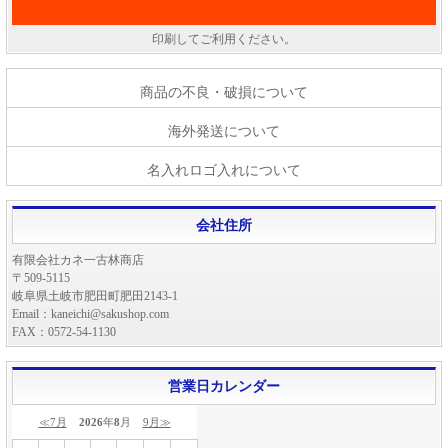
印刷してご利用ください。
商品の不良・破損について
海外発送について
名入れロゴ入れについて
会社住所
有限会社カネ一古林商店
〒509-5115
岐阜県土岐市肥田町肥田2143-1
Email：kaneichi@sakushop.com
FAX：0572-54-1130
営業日カレンダー
≪7月
2026
年
8
月
9月≫