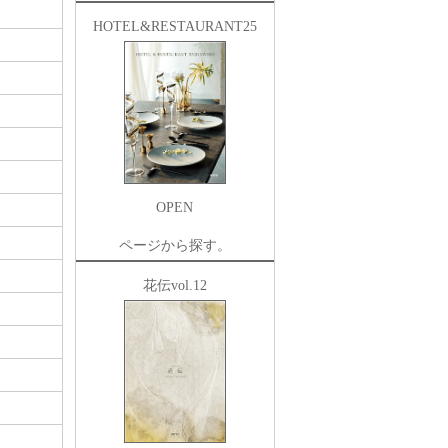
HOTEL&RESTAURANT25
OPEN
ページから探す。
花伝vol.12