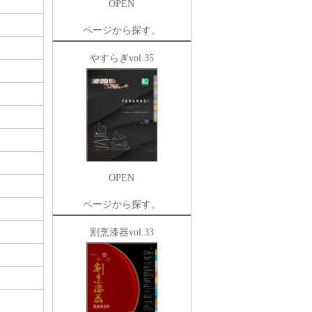
OPEN
ページから探す。
やすらぎvol.35
OPEN
ページから探す。
割烹漆器vol.33