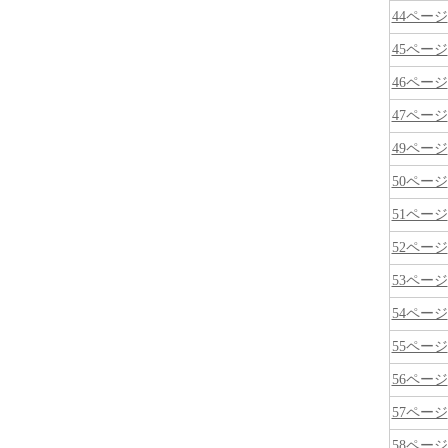
44ページ
45ページ
46ページ
47ページ
49ページ
50ページ
51ページ
52ページ
53ページ
54ページ
55ページ
56ページ
57ページ
58ページ