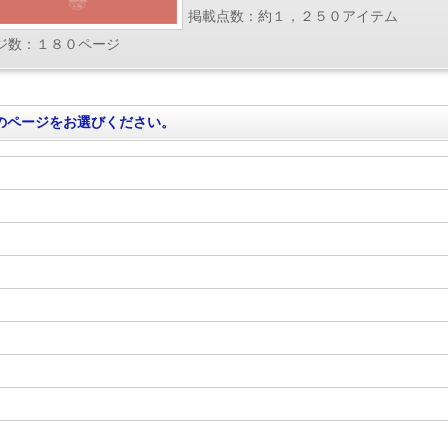
掲載点数：約１，２５０アイテム
ジ数：１８０ページ
のページをお選びください。