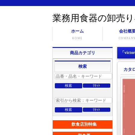
業務用食器の卸売り
ホーム
会社概
HOME
COMPAN
「vic
商品カテゴリ
検索
カタログ
飲食店別特集