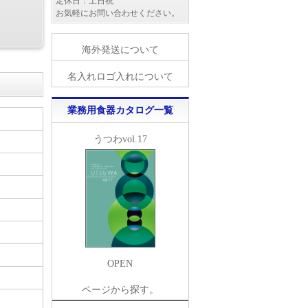
定休日：土日祝
お気軽にお問い合わせください。
海外発送について
名入れロゴ入れについて
業務用食器カタログ一覧
うつわvol.17
OPEN
ページから探す。