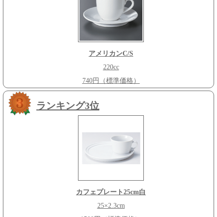
アメリカンC/S
220cc
740円（標準価格）
ランキング3位
カフェプレート25cm白
25×2.3cm