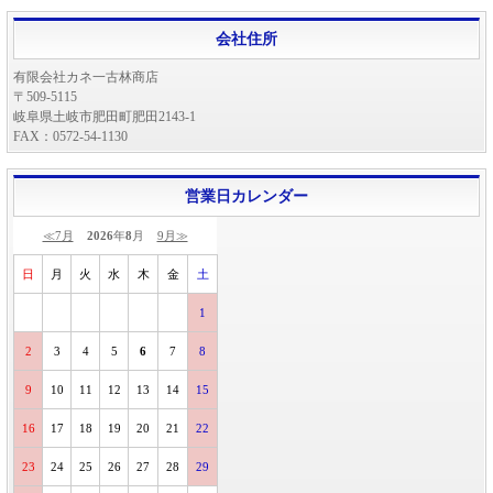
会社住所
有限会社カネ一古林商店
〒509-5115
岐阜県土岐市肥田町肥田2143-1
FAX：0572-54-1130
営業日カレンダー
≪7月
2026
年
8
月
9月≫
日
月
火
水
木
金
土
1
2
3
4
5
6
7
8
9
10
11
12
13
14
15
16
17
18
19
20
21
22
23
24
25
26
27
28
29