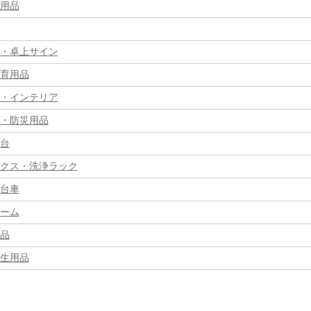
用品
・卓上サイン
育用品
・インテリア
・防災用品
台
クス・洗浄ラック
台車
ーム
品
生用品