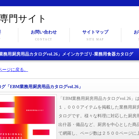
専門サイト
要
お問い合わせ
サイトマップ
お
Y
CONTACT
SITE MAP
業務用厨房用品カタログvol.26」メインカテゴリ-業務用食器カタログ
ページに戻る。
グ「EBM業務用厨房用品カタログvol.26」
「EBM業務用厨房用品カタログvol.26」
１，０００アイテムを掲載した業務用厨
タログです。様々な料理に対応した厨房
出什器・備品など、厨房を中心とした商
て網羅し、ページ数は２５００ページに