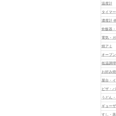
温度計
タイマー
濃度計 
炊飯器・
電気・ガ
焼アミ
オーブン
低温調理
お好み焼
屋台・イ
ピザ・パ
うどん・
ギョーザ
すし・蒸