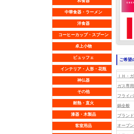
和食器
中華食器・ラーメン
洋食器
コーヒーカップ・スプーン
卓上小物
ビュッフェ
ご希望
インテリア・人形・花瓶
ＩＨ・ガ
神仏器
ガス専用
その他
フライパ
耐熱・直火
鍋全般
漆器・木製品
ブランド
オーブン
客室用品