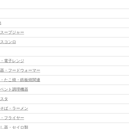
他
スープジャー
スコンロ
・電子レンジ
器・フードウォーマー
・たこ焼・鉄板焼関連
ベント調理機器
スタ
そば・ラーメン
・フライヤー
し器・セイロ類