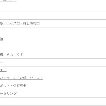
型・ライス型・押し寿司型
箸
機・きね・うす
ー
ナー
パテラ・すくい網・ひしゃく
ポット・保存容器
ータリング