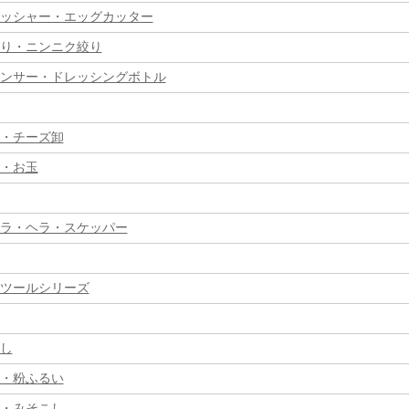
ッシャー・エッグカッター
り・ニンニク絞り
ンサー・ドレッシングボトル
・チーズ卸
・お玉
ラ・ヘラ・スケッパー
ツールシリーズ
し
・粉ふるい
・みそこし