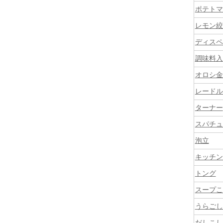
ポテトマ
レモン絞
ディスペ
調味料入
オロシ金
レードル
ターナー
スパチュ
泡立
キッチン
トング
スープこ
うらごし
だしこし