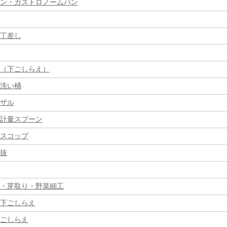
ン・ガストロノームパン
丁差し
（下ごしらえ）
洗い桶
ザル
計量スプーン
スコップ
抜
・芽取り・野菜細工
下ごしらえ
ごしらえ