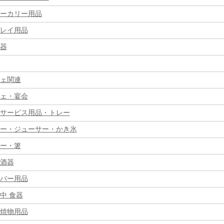
ーカリー用品
レイ用品
器
ェ関連
ェ・宴会
サービス用品・トレー
ー・ジューサー・かき氷
ー・箸
酒器
バー用品
中 食器
焼物用品