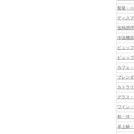
製菓・ベ
ディスプ
加熱調理
冷温機器
ビュッフ
ビュッフ
カフェ・
ブレンダ
カトラリ
グラス・
ワイン・
和・洋・
卓上鍋・