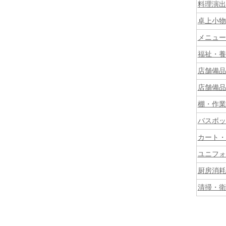
料理演出
卓上小物
メニュー
福祉・養
店舗備品
店舗備品
棚・作業
バスボッ
カート・
ユニフォ
厨房消耗
清掃・衛