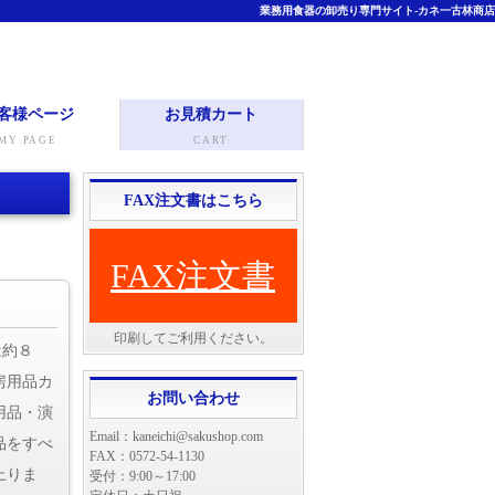
業務用食器の卸売り専門サイト-カネ一古林商店
客様ページ
お見積カート
MY PAGE
CART
FAX注文書はこちら
FAX注文書
印刷してご利用ください。
は約８
房用品カ
お問い合わせ
用品・演
Email：kaneichi@sakushop.com
品をすべ
FAX：0572-54-1130
上りま
受付：9:00～17:00