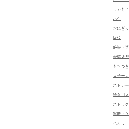
しゃもじ
ハケ
おにぎり
抜板
盛箸・菜
野菜抜型
もちつき
スチーマ
ストレー
給食用ス
ストック
運搬・ケ
ハカリ