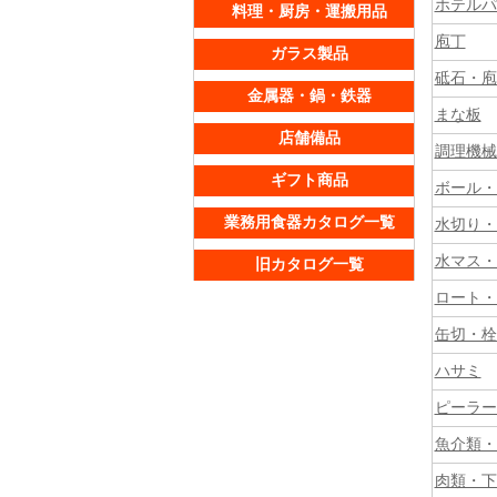
ホテルパ
料理・厨房・運搬用品
庖丁
ガラス製品
砥石・庖
金属器・鍋・鉄器
まな板
店舗備品
調理機械
ギフト商品
ボール・
業務用食器カタログ一覧
水切り・
水マス・
旧カタログ一覧
ロート・
缶切・栓
ハサミ
ピーラー
魚介類・
肉類・下